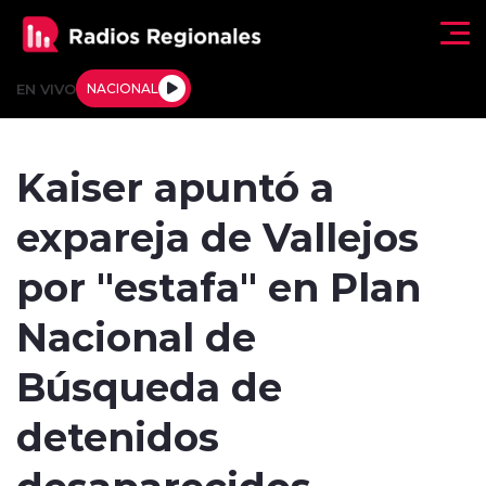
Click acá para ir directamente al contenido
EN VIVO
NACIONAL
Regionales
Kaiser apuntó a
Actualidad
expareja de Vallejos
Tendencias
por "estafa" en Plan
Deportes
Nacional de
Internacional
Búsqueda de
Regiones al Aire
detenidos
desaparecidos
Entrevistas