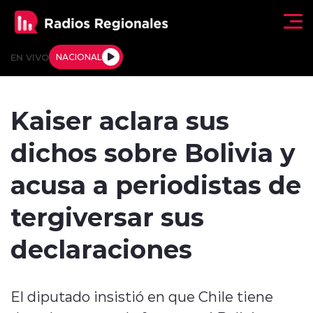
Click acá para ir directamente al contenido
EN VIVO
NACIONAL
Regionales
Kaiser aclara sus
Actualidad
dichos sobre Bolivia y
Tendencias
acusa a periodistas de
Deportes
tergiversar sus
Internacional
declaraciones
Regiones al Aire
El diputado insistió en que Chile tiene
Entrevistas