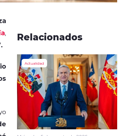
za
ía
,
Relacionados
.
Actualidad
io
os
yo
de
có