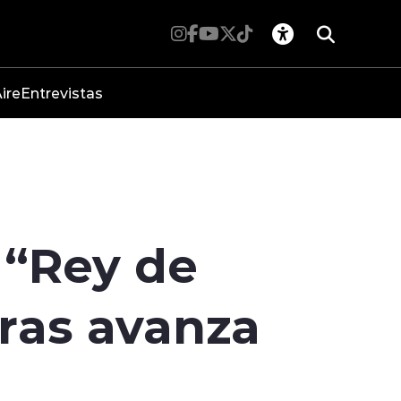
ire
Entrevistas
l “Rey de
ras avanza