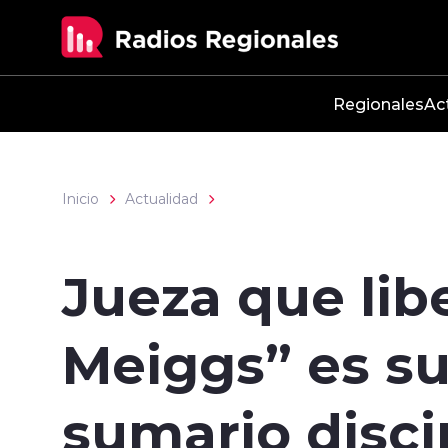
Click acá para ir directamente al contenido
Regionales
Ac
Inicio
Actualidad
Jueza que libe
Meiggs” es s
sumario disci