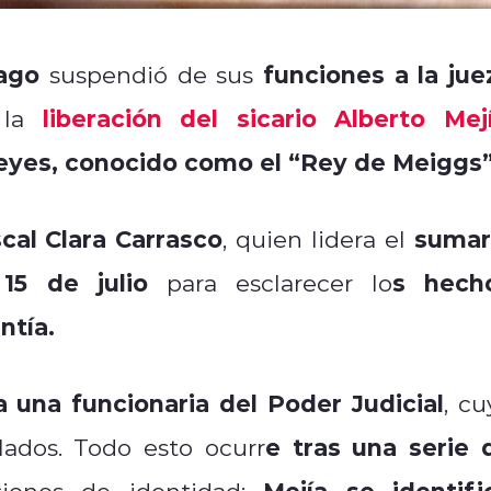
ago
funciones a la jue
suspendió de sus
liberación del sicario Alberto Mej
la
eyes, conocido como el “Rey de Meiggs”
cal Clara Carrasco
sumar
, quien lidera el
 15 de julio
s hech
para esclarecer lo
ntía.
 una funcionaria del Poder Judicial
, cu
e tras una serie 
ados. Todo esto ocurr
Mejía se identifi
iones de identidad: