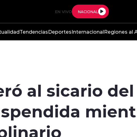
EN VIVO
NACIONAL
tualidad
Tendencias
Deportes
Internacional
Regiones al A
ró al sicario de
uspendida mient
plinario