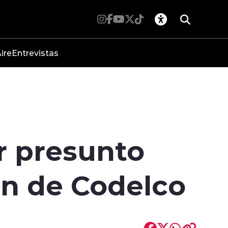
ire
Entrevistas
r presunto
ón de Codelco