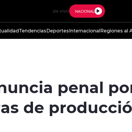
EN VIVO
NACIONAL
tualidad
Tendencias
Deportes
Internacional
Regiones al A
nuncia penal po
ras de producci