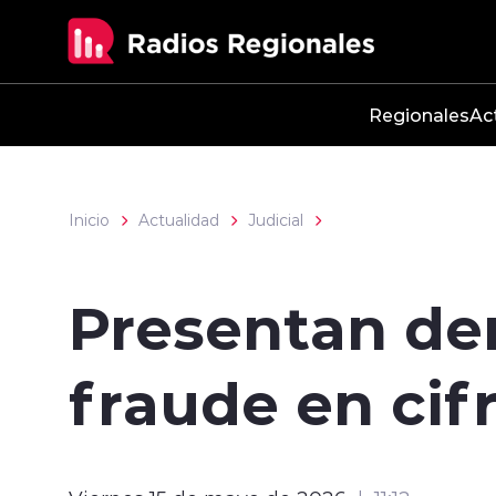
Click acá para ir directamente al contenido
Regionales
Ac
Inicio
Actualidad
Judicial
Presentan de
fraude en cif