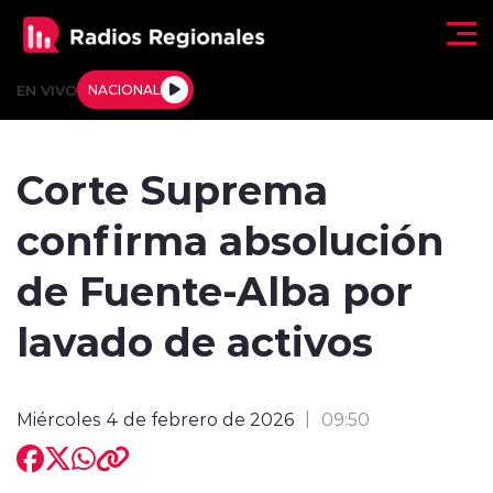
Click acá para ir directamente al contenido
EN VIVO
NACIONAL
Regionales
Corte Suprema
Actualidad
confirma absolución
Tendencias
de Fuente-Alba por
Deportes
lavado de activos
Internacional
Miércoles 4 de febrero de 2026
09:50
Regiones al Aire
Entrevistas