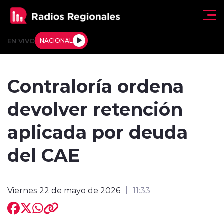
Click acá para ir directamente al contenido
EN VIVO
NACIONAL
Regionales
Contraloría ordena
Actualidad
devolver retención
Tendencias
aplicada por deuda
Deportes
del CAE
Internacional
Viernes 22 de mayo de 2026
11:33
Regiones al Aire
Entrevistas