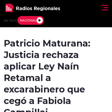
Click acá para ir directamente al contenido
EN VIVO
NACIONAL
Regionales
Patricio Maturana:
Actualidad
Justicia rechaza
Tendencias
aplicar Ley Naín
Deportes
Retamal a
Internacional
excarabinero que
Regiones al Aire
cegó a Fabiola
Campillai
Entrevistas