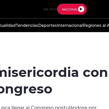
EN VIVO
NACIONAL
tualidad
Tendencias
Deportes
Internacional
Regiones al A
misericordia co
Congreso
busca llegar al Congreso postulándose por