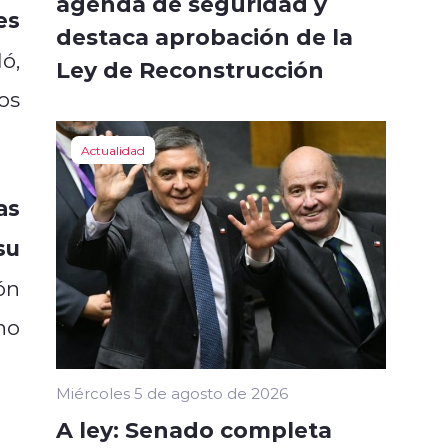
agenda de seguridad y
es
destaca aprobación de la
ló,
Ley de Reconstrucción
os
Actualidad
as
su
ón
no
Miércoles 5 de agosto de 2026
A ley: Senado completa