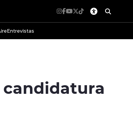
ire
Entrevistas
n candidatura