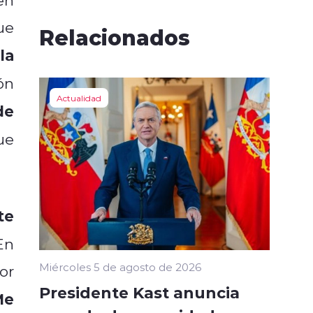
ue
Relacionados
la
ón
Actualidad
de
ue
te
En
Miércoles 5 de agosto de 2026
or
Presidente Kast anuncia
Me