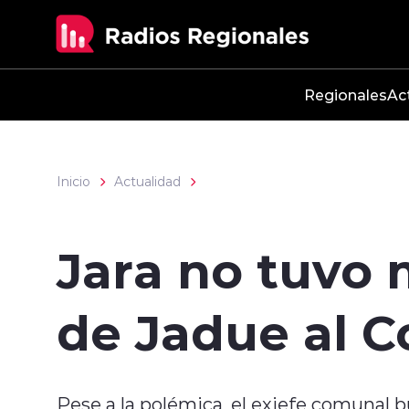
Click acá para ir directamente al contenido
Regionales
Ac
Inicio
Actualidad
Jara no tuvo 
de Jadue al 
Pese a la polémica, el exjefe comunal 