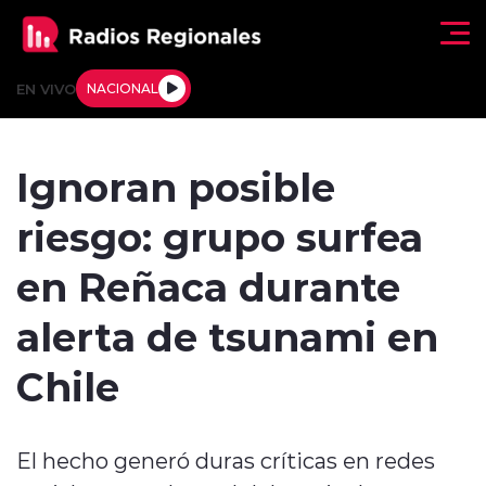
Click acá para ir directamente al contenido
EN VIVO
NACIONAL
Regionales
Ignoran posible
Actualidad
riesgo: grupo surfea
Tendencias
en Reñaca durante
Deportes
alerta de tsunami en
Internacional
Chile
Regiones al Aire
El hecho generó duras críticas en redes
Entrevistas