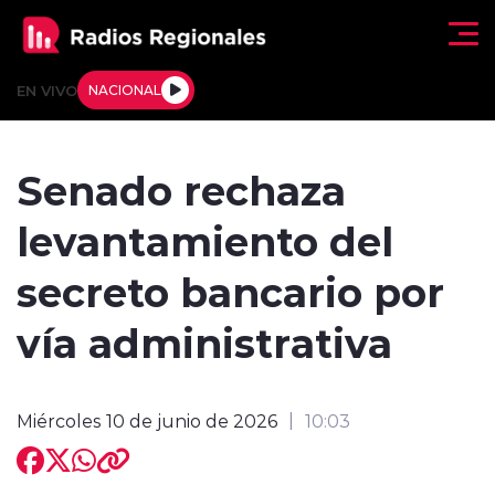
Click acá para ir directamente al contenido
EN VIVO
NACIONAL
Regionales
Senado rechaza
Actualidad
levantamiento del
Tendencias
secreto bancario por
Deportes
vía administrativa
Internacional
Miércoles 10 de junio de 2026
10:03
Regiones al Aire
Entrevistas