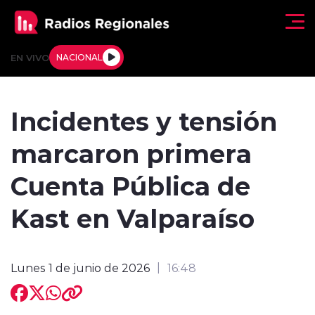
Click acá para ir directamente al contenido
EN VIVO
NACIONAL
Regionales
Incidentes y tensión
Actualidad
marcaron primera
Tendencias
Cuenta Pública de
Deportes
Kast en Valparaíso
Internacional
Lunes 1 de junio de 2026
16:48
Regiones al Aire
Entrevistas