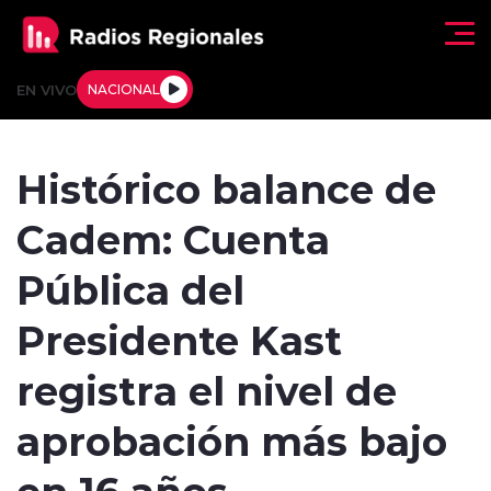
Click acá para ir directamente al contenido
EN VIVO
NACIONAL
Regionales
Histórico balance de
Actualidad
Cadem: Cuenta
Tendencias
Pública del
Deportes
Presidente Kast
Internacional
registra el nivel de
Regiones al Aire
aprobación más bajo
en 16 años
Entrevistas