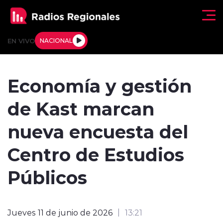
Click acá para ir directamente al contenido
EN VIVO
NACIONAL
Regionales
Economía y gestión
Actualidad
de Kast marcan
Tendencias
nueva encuesta del
Deportes
Centro de Estudios
Internacional
Públicos
Regiones al Aire
Jueves 11 de junio de 2026
13:21
Entrevistas