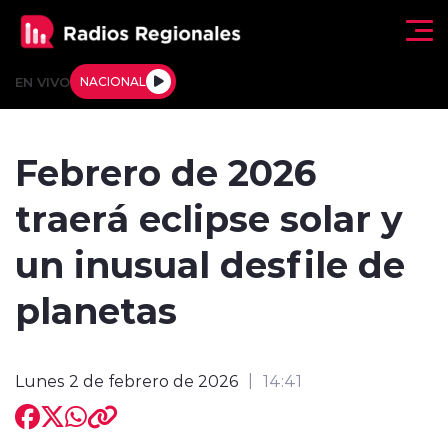
Click acá para ir directamente al contenido
EN VIVO
NACIONAL
Regionales
Febrero de 2026
Actualidad
traerá eclipse solar y
Tendencias
un inusual desfile de
Deportes
planetas
Internacional
Lunes 2 de febrero de 2026
14:41
Regiones al Aire
Entrevistas