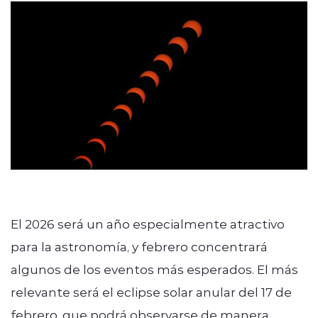
modo claro
El 2026 será un año especialmente atractivo
para la astronomía, y febrero concentrará
algunos de los eventos más esperados. El más
relevante será el eclipse solar anular del 17 de
febrero, que podrá observarse de manera