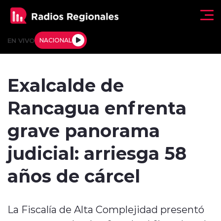
Click acá para ir directamente al contenido
EN VIVO
NACIONAL
Regionales
Exalcalde de
Actualidad
Rancagua enfrenta
Tendencias
grave panorama
Deportes
judicial: arriesga 58
Internacional
años de cárcel
Regiones al Aire
La Fiscalía de Alta Complejidad presentó
Entrevistas