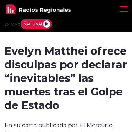
Click acá para ir directamente al contenido
EN VIVO
NACIONAL
Regionales
Evelyn Matthei ofrece
Actualidad
disculpas por declarar
Tendencias
“inevitables” las
Deportes
muertes tras el Golpe
Internacional
de Estado
Regiones al Aire
En su carta publicada por El Mercurio,
Entrevistas