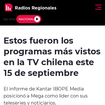
Click acá para ir directamente al contenido
EN VIVO
NACIONAL
Regionales
Estos fueron los
Actualidad
programas más vistos
Tendencias
en la TV chilena este
Deportes
15 de septiembre
Internacional
El informe de Kantar IBOPE Media
Regiones al Aire
posicionó a Mega como líder con sus
Entrevistas
teleseries y noticiarios.