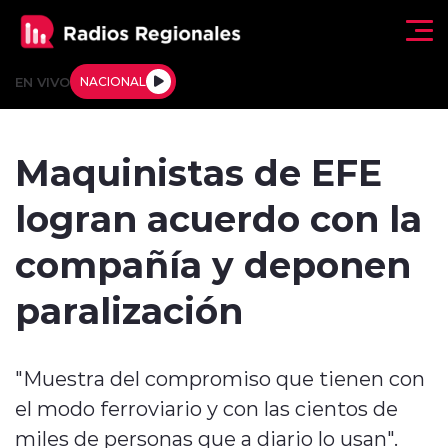
Click acá para ir directamente al contenido
EN VIVO
NACIONAL
Regionales
Maquinistas de EFE
Actualidad
logran acuerdo con la
Tendencias
compañía y deponen
Deportes
paralización
Internacional
"Muestra del compromiso que tienen con
Regiones al Aire
el modo ferroviario y con las cientos de
Entrevistas
miles de personas que a diario lo usan".