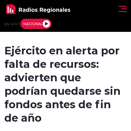
Click acá para ir directamente al contenido
EN VIVO
NACIONAL
Regionales
Ejército en alerta por
Actualidad
falta de recursos:
Tendencias
advierten que
Deportes
podrían quedarse sin
Internacional
fondos antes de fin
Regiones al Aire
de año
Entrevistas