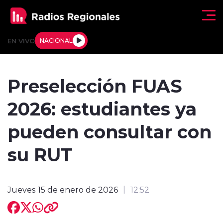
Click acá para ir directamente al contenido
EN VIVO
NACIONAL
Regionales
Preselección FUAS
Actualidad
2026: estudiantes ya
Tendencias
pueden consultar con
Deportes
su RUT
Internacional
Jueves 15 de enero de 2026
12:52
Regiones al Aire
Entrevistas