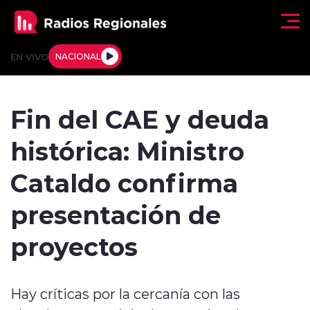
Click acá para ir directamente al contenido
EN VIVO
NACIONAL
Regionales
Fin del CAE y deuda
Actualidad
histórica: Ministro
Tendencias
Cataldo confirma
Deportes
presentación de
Internacional
proyectos
Regiones al Aire
Hay críticas por la cercanía con las
Entrevistas