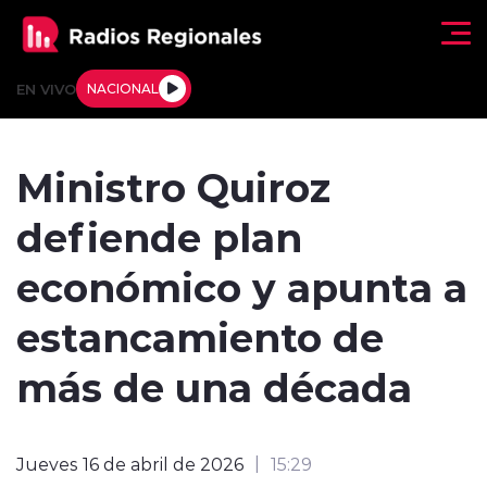
Click acá para ir directamente al contenido
EN VIVO
NACIONAL
Regionales
Ministro Quiroz
Actualidad
defiende plan
Tendencias
económico y apunta a
Deportes
estancamiento de
Internacional
más de una década
Regiones al Aire
Jueves 16 de abril de 2026
15:29
Entrevistas