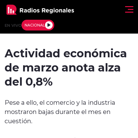
Click acá para ir directamente al contenido
EN VIVO
NACIONAL
Regionales
Actividad económica
Actualidad
de marzo anota alza
Tendencias
del 0,8%
Deportes
Pese a ello, el comercio y la industria
Internacional
mostraron bajas durante el mes en
Regiones al Aire
cuestión.
Entrevistas