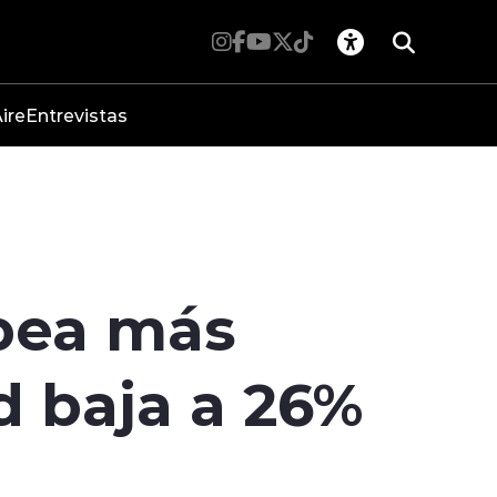
ire
Entrevistas
pea más
d baja a 26%