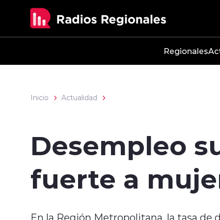
Click acá para ir directamente al contenido
Regionales
Ac
Inicio
Actualidad
Desempleo su
fuerte a muje
En la Región Metropolitana, la tasa de 