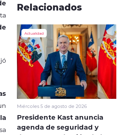
de
Relacionados
ta
de
Actualidad
jó
as
un
Miércoles 5 de agosto de 2026
Presidente Kast anuncia
la
agenda de seguridad y
sa