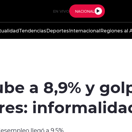
EN VIVO
NACIONAL
tualidad
Tendencias
Deportes
Internacional
Regiones al A
be a 8,9% y gol
res: informalida
desempleo llegó a 9,5%.