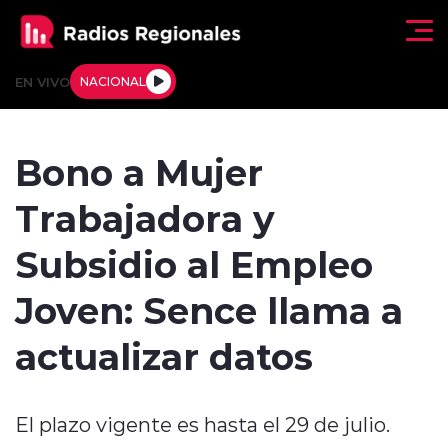
Click acá para ir directamente al contenido
EN VIVO
NACIONAL
Regionales
Bono a Mujer
Actualidad
Trabajadora y
Tendencias
Subsidio al Empleo
Deportes
Joven: Sence llama a
Internacional
actualizar datos
Regiones al Aire
El plazo vigente es hasta el 29 de julio.
Entrevistas