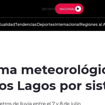
EN VIVO
NACIONAL
tualidad
Tendencias
Deportes
Internacional
Regiones al A
rma meteorológi
os Lagos por sis
ros de lluvia entre el 7 y 8 de julio.