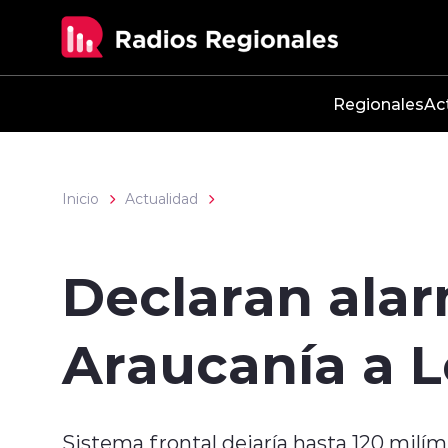
Click acá para ir directamente al contenido
Regionales
Ac
Inicio
Actualidad
Declaran ala
Araucanía a L
Sistema frontal dejaría hasta 120 milímet