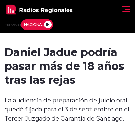
Click acá para ir directamente al contenido
EN VIVO
NACIONAL
Regionales
Daniel Jadue podría
Actualidad
pasar más de 18 años
Tendencias
tras las rejas
Deportes
La audiencia de preparación de juicio oral
Internacional
quedó fijada para el 3 de septiembre en el
Regiones al Aire
Tercer Juzgado de Garantía de Santiago.
Entrevistas