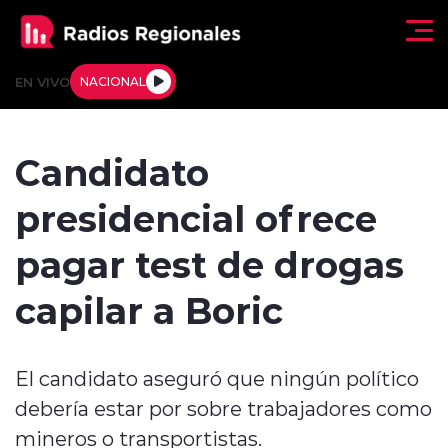
Click acá para ir directamente al contenido
EN VIVO
NACIONAL
Regionales
Candidato
Actualidad
presidencial ofrece
Tendencias
pagar test de drogas
Deportes
capilar a Boric
Internacional
El candidato aseguró que ningún político
Regiones al Aire
debería estar por sobre trabajadores como
Entrevistas
mineros o transportistas.