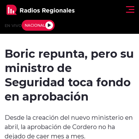
Click acá para ir directamente al contenido
EN VIVO
NACIONAL
Regionales
Boric repunta, pero su
Actualidad
ministro de
Tendencias
Seguridad toca fondo
Deportes
en aprobación
Internacional
Desde la creación del nuevo ministerio en
Regiones al Aire
abril, la aprobación de Cordero no ha
Entrevistas
dejado de caer mes a mes.