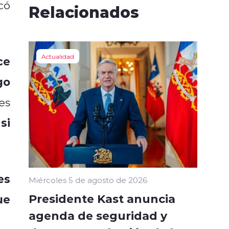
có
Relacionados
Actualidad
ce
go
es
si
es
Miércoles 5 de agosto de 2026
Presidente Kast anuncia
ue
agenda de seguridad y