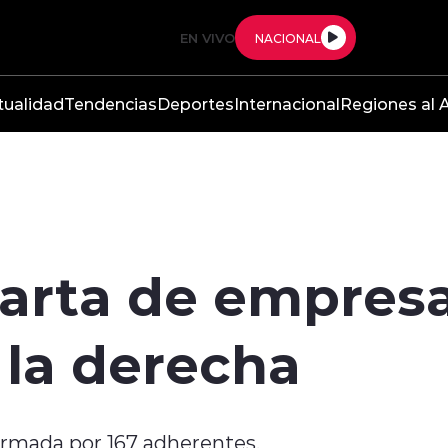
EN VIVO
NACIONAL
tualidad
Tendencias
Deportes
Internacional
Regiones al A
 carta de empres
 la derecha
firmada por 167 adherentes.