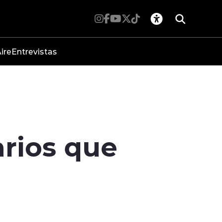
ire
Entrevistas
arios que