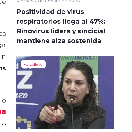
de
Viernes 7 de agosto de 2026
Positividad de virus
respiratorios llega al 47%:
Rinovirus lidera y sincicial
sa
mantiene alza sostenida
ir
un
Actualidad
os
io
18
do