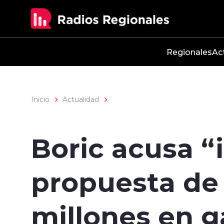
Click acá para ir directamente al contenido
Regionales
Ac
Inicio
Actualidad
Boric acusa “
propuesta de 
millones en g