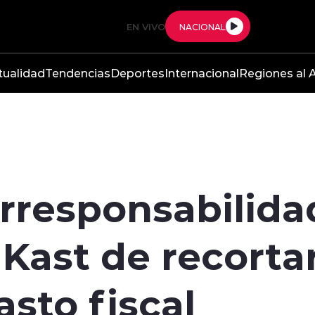
EN VIVO
NACIONAL
tualidad
Tendencias
Deportes
Internacional
Regiones al A
irresponsabilida
Kast de recorta
asto fiscal