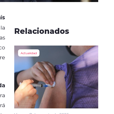
ís
la
Relacionados
as
co
Actualidad
re
da
ra
rá