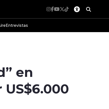
ire
Entrevistas
d” en
r US$6.000