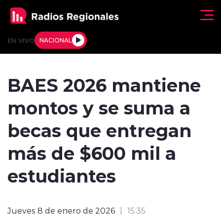
Click acá para ir directamente al contenido
EN VIVO
NACIONAL
Regionales
BAES 2026 mantiene
Actualidad
montos y se suma a
Tendencias
becas que entregan
Deportes
más de $600 mil a
Internacional
estudiantes
Regiones al Aire
Jueves 8 de enero de 2026
15:35
Entrevistas