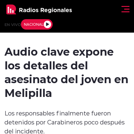
Click acá para ir directamente al contenido
EN VIVO
NACIONAL
Regionales
Audio clave expone
Actualidad
los detalles del
Tendencias
asesinato del joven en
Deportes
Melipilla
Internacional
Los responsables finalmente fueron
Regiones al Aire
detenidos por Carabineros poco después
Entrevistas
del incidente.