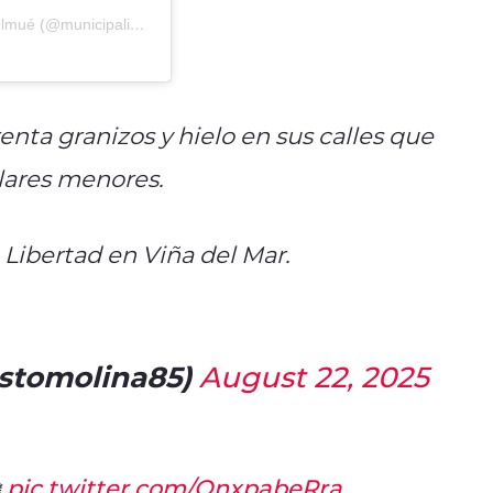
Una publicación compartida por Ilustre Municipalidad de Olmué (@municipalidad_de_olmue)
enta granizos y hielo en sus calles que
lares menores.
e Libertad en Viña del Mar.
estomolina85)
August 22, 2025
️
pic.twitter.com/OnxpabeRra