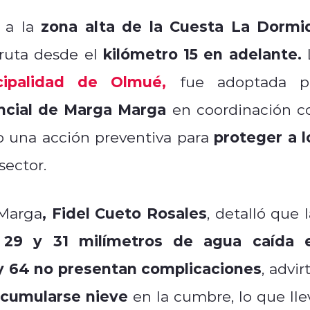
zona alta de la Cuesta La Dormi
 a la
kilómetro 15 en adelante.
 ruta desde el
cipalidad de Olmué,
fue adoptada p
ncial de Marga Marga
en coordinación c
proteger a l
o una acción preventiva para
sector.
, Fidel Cueto Rosales
 Marga
, detalló que 
29 y 31 milímetros de agua caída 
e
 y 64 no presentan complicaciones
, advir
cumularse nieve
en la cumbre, lo que lle