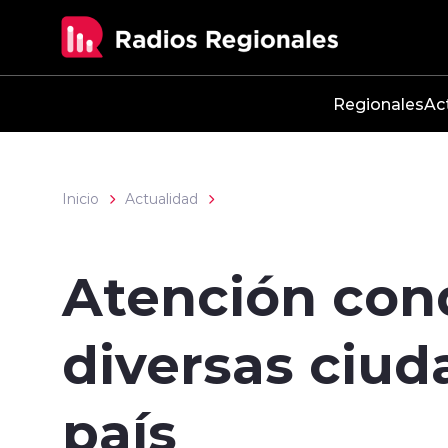
Click acá para ir directamente al contenido
Regionales
Ac
Inicio
Actualidad
Atención cond
diversas ciud
país