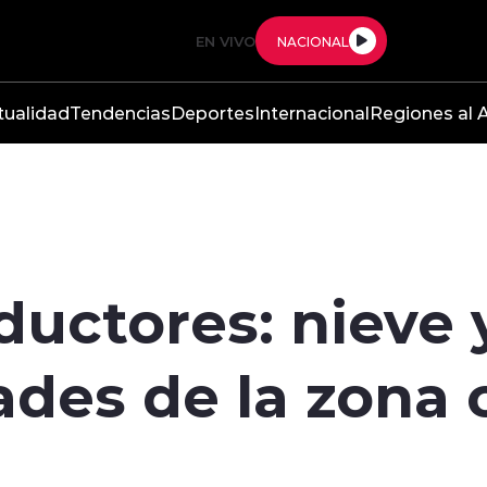
EN VIVO
NACIONAL
tualidad
Tendencias
Deportes
Internacional
Regiones al A
uctores: nieve 
ades de la zona 