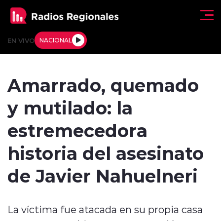
Click acá para ir directamente al contenido
EN VIVO
NACIONAL
Regionales
Amarrado, quemado
Actualidad
y mutilado: la
Tendencias
estremecedora
Deportes
historia del asesinato
Internacional
de Javier Nahuelneri
Regiones al Aire
La víctima fue atacada en su propia casa
Entrevistas