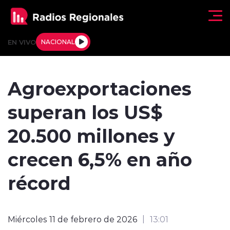
Click acá para ir directamente al contenido
EN VIVO
NACIONAL
Regionales
Agroexportaciones
Actualidad
superan los US$
Tendencias
20.500 millones y
Deportes
crecen 6,5% en año
Internacional
récord
Regiones al Aire
Miércoles 11 de febrero de 2026
13:01
Entrevistas