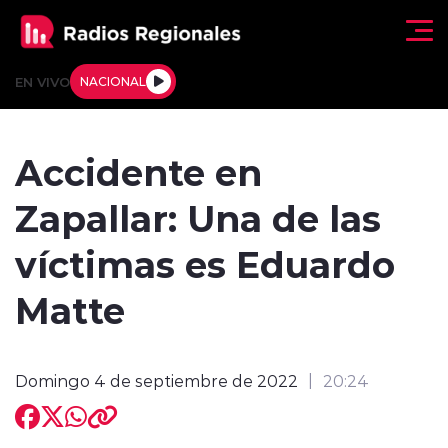
Click acá para ir directamente al contenido
EN VIVO
NACIONAL
Regionales
Accidente en
Actualidad
Zapallar: Una de las
Tendencias
víctimas es Eduardo
Deportes
Matte
Internacional
Domingo 4 de septiembre de 2022
20:24
Regiones al Aire
Entrevistas