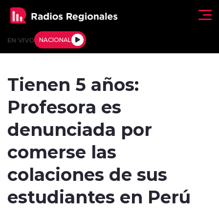
Click acá para ir directamente al contenido
EN VIVO
NACIONAL
Regionales
Tienen 5 años:
Actualidad
Profesora es
Tendencias
denunciada por
Deportes
comerse las
Internacional
colaciones de sus
Regiones al Aire
estudiantes en Perú
Entrevistas