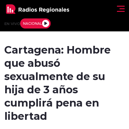
Click acá para ir directamente al contenido
EN VIVO
NACIONAL
Regionales
Cartagena: Hombre
Actualidad
que abusó
Tendencias
sexualmente de su
Deportes
hija de 3 años
Internacional
cumplirá pena en
Regiones al Aire
libertad
Entrevistas