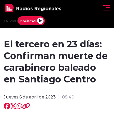
Click acá para ir directamente al contenido
EN VIVO
NACIONAL
Regionales
El tercero en 23 días:
Actualidad
Confirman muerte de
Tendencias
carabinero baleado
Deportes
en Santiago Centro
Internacional
Jueves 6 de abril de 2023
08:40
Regiones al Aire
Entrevistas