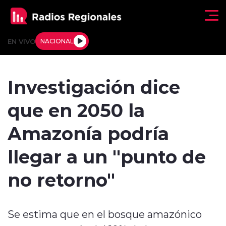
Click acá para ir directamente al contenido
EN VIVO
NACIONAL
Regionales
Investigación dice
Actualidad
que en 2050 la
Tendencias
Amazonía podría
Deportes
llegar a un "punto de
Internacional
no retorno"
Regiones al Aire
Se estima que en el bosque amazónico
Entrevistas