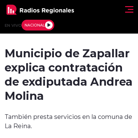
Click acá para ir directamente al contenido
EN VIVO
NACIONAL
Regionales
Municipio de Zapallar
Actualidad
explica contratación
Tendencias
de exdiputada Andrea
Deportes
Molina
Internacional
También presta servicios en la comuna de
Regiones al Aire
La Reina.
Entrevistas