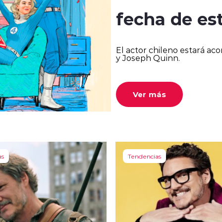
fecha de es
El actor chileno estará a
y Joseph Quinn.
Ver más
as
Tendencias