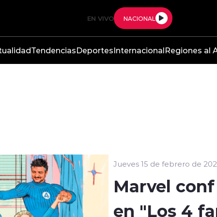
EN VIVO
NACIONAL
tualidad
Tendencias
Deportes
Internacional
Regiones al A
Jueves 15 de febrero de 20
Marvel conf
en "Los 4 fa