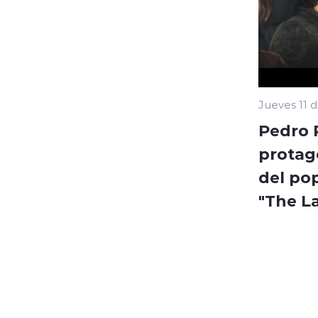
Jueves 11 
Pedro 
protago
del po
"The La