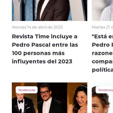
Viernes 14 de abril de 2023
Martes 21 
Revista Time incluye a
"Está e
Pedro Pascal entre las
Pedro P
100 personas más
razone
influyentes del 2023
compar
polític
Tendencias
Tendenci