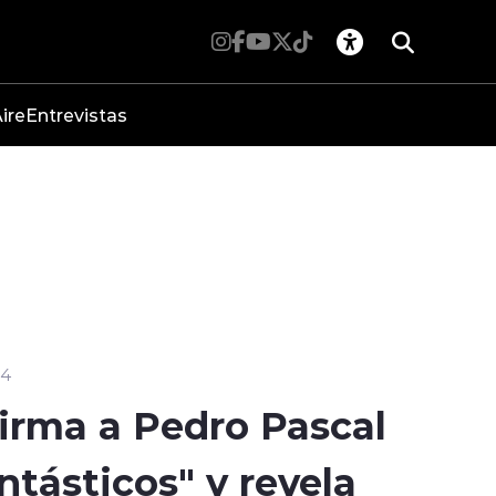
ire
Entrevistas
24
irma a Pedro Pascal
ntásticos" y revela