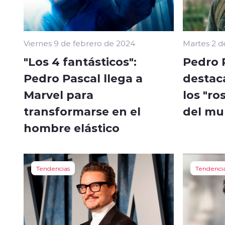
Viernes 9 de febrero de 2024
Martes 2 d
"Los 4 fantásticos":
Pedro 
Pedro Pascal llega a
destac
Marvel para
los "ro
transformarse en el
del mu
hombre elástico
Tendencias
Tendenci