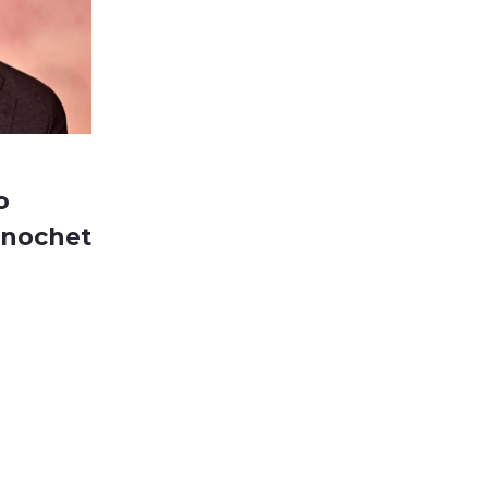
o
Pinochet