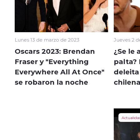
Lunes 13 de marzo de 2023
Jueves 2 d
Oscars 2023: Brendan
¿Se le 
Fraser y "Everything
palta?
Everywhere All At Once"
deleita
se robaron la noche
chilen
Actualida