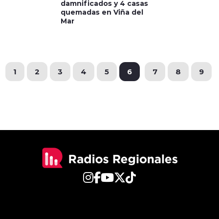
damnificados y 4 casas
quemadas en Viña del
Mar
1
2
3
4
5
6
7
8
9