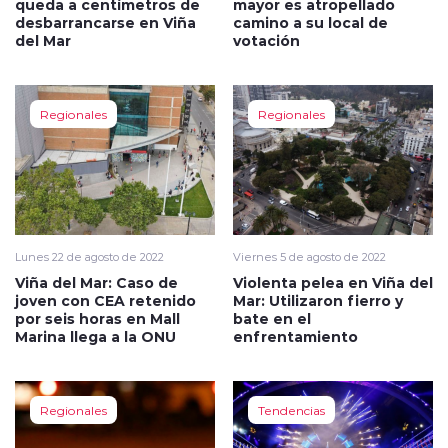
queda a centímetros de
mayor es atropellado
desbarrancarse en Viña
camino a su local de
del Mar
votación
Regionales
Regionales
Lunes 22 de agosto de 2022
Viernes 5 de agosto de 2022
Viña del Mar: Caso de
Violenta pelea en Viña del
joven con CEA retenido
Mar: Utilizaron fierro y
por seis horas en Mall
bate en el
Marina llega a la ONU
enfrentamiento
Regionales
Tendencias