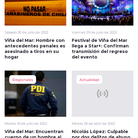
Sábado 30 de julio de 2022
Viernes 29 de julio de 2022
Viña del Mar: Hombre con
Festival de Viña del Mar
antecedentes penales es
llega a Star+: Confirman
asesinado a tiros en su
transmisión del regreso
hogar
del evento
Regionales
Actualidad
Martes 19 de julio de 2022
Martes 26 de abril de 2022
Viña del Mar: Encuentran
Nicolás López: Culpable
cuerpo de un hombre al
por dos delitos de abuso