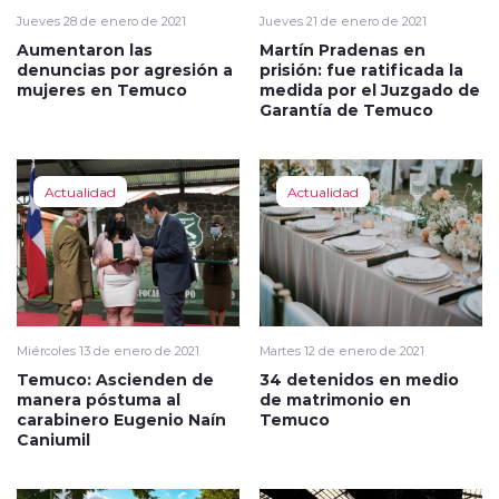
Jueves 28 de enero de 2021
Jueves 21 de enero de 2021
Aumentaron las
Martín Pradenas en
denuncias por agresión a
prisión: fue ratificada la
mujeres en Temuco
medida por el Juzgado de
Garantía de Temuco
Actualidad
Actualidad
Miércoles 13 de enero de 2021
Martes 12 de enero de 2021
Temuco: Ascienden de
34 detenidos en medio
manera póstuma al
de matrimonio en
carabinero Eugenio Naín
Temuco
Caniumil