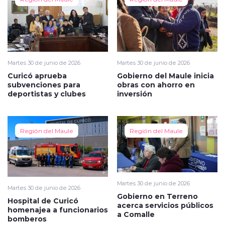
Martes 30 de junio de 2026
Martes 30 de junio de 2026
Curicó aprueba
Gobierno del Maule inicia
subvenciones para
obras con ahorro en
deportistas y clubes
inversión
Región del Maule
Región del Maule
Martes 30 de junio de 2026
Martes 30 de junio de 2026
Gobierno en Terreno
Hospital de Curicó
acerca servicios públicos
homenajea a funcionarios
a Comalle
bomberos