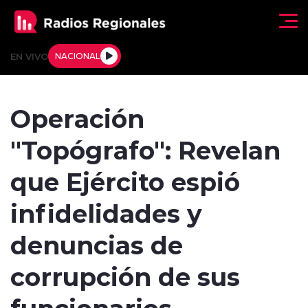
Click acá para ir directamente al contenido
EN VIVO
NACIONAL
Regionales
Operación
Actualidad
"Topógrafo": Revelan
Tendencias
que Ejército espió
Deportes
infidelidades y
Internacional
denuncias de
Regiones al Aire
corrupción de sus
funcionarios
Entrevistas