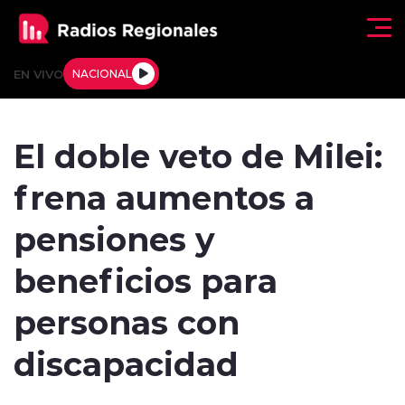
Click acá para ir directamente al contenido
EN VIVO
NACIONAL
Regionales
El doble veto de Milei:
Actualidad
frena aumentos a
Tendencias
pensiones y
Deportes
beneficios para
Internacional
personas con
Regiones al Aire
discapacidad
Entrevistas