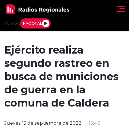
Click acá para ir directamente al contenido
EN VIVO
NACIONAL
Regionales
Ejército realiza
Actualidad
segundo rastreo en
Tendencias
busca de municiones
Deportes
de guerra en la
Internacional
comuna de Caldera
Regiones al Aire
Jueves 15 de septiembre de 2022
15:46
Entrevistas