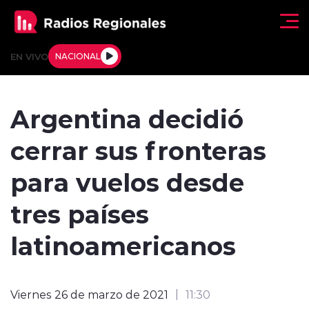
Click acá para ir directamente al contenido
EN VIVO
NACIONAL
Regionales
Argentina decidió
Actualidad
cerrar sus fronteras
Tendencias
para vuelos desde
Deportes
tres países
Internacional
latinoamericanos
Regiones al Aire
Viernes 26 de marzo de 2021
11:30
Entrevistas